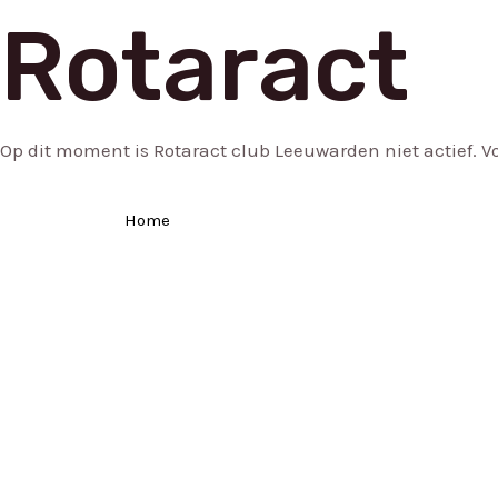
Ga
Rotaract
naar
de
inhoud
Op dit moment is Rotaract club Leeuwarden niet actief. 
Home